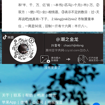
和“半、千、万、亿”前：~本书|~匹马|~个月|~半|~万。②
双方：~便|~可|~全|~相情愿。③表示不定的数目：过~天
再说吧|他真有~下子。 2.liǎng||niê2|nio2 市制重量单
位，一两是50克，旧制一斤有十六两：半斤八~。
没有更多了
关于
|
联系
|
帮助
|
鸣谢
|
赞赏
苹果App
|
微博
|
公众号
|
电视报道