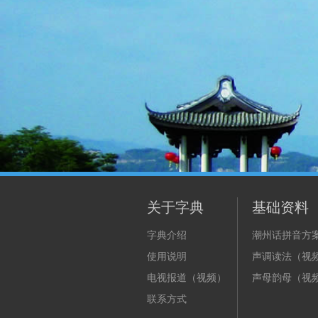
关于字典
基础资料
字典介绍
潮州话拼音方
使用说明
声调读法（视
电视报道（视频）
声母韵母（视
联系方式