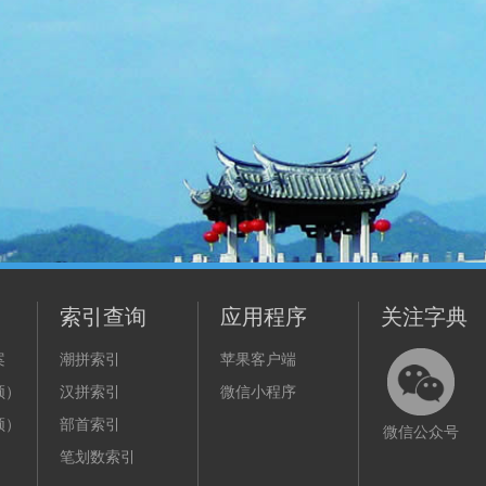
索引查询
应用程序
关注字典
案
潮拼索引
苹果客户端
频）
汉拼索引
微信小程序
频）
部首索引
微信公众号
笔划数索引