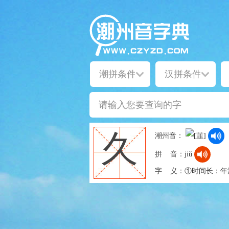
久
潮州音：
拼 音：
jiǔ
字 义：
①时间长：年