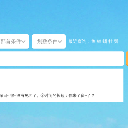
鱼
鲸
蛎
牡
舜
最近查询：
深日~|很~没有见面了。②时间的长短：你来了多~了？