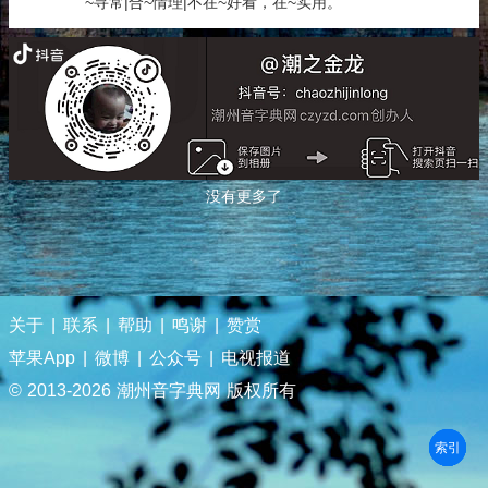
~寻常|合~情理|不在~好看，在~实用。
没有更多了
关于
|
联系
|
帮助
|
鸣谢
|
赞赏
苹果App
|
微博
|
公众号
|
电视报道
© 2013-
2026 潮州音字典网 版权所有
部首
笔划
拼音
潮拼