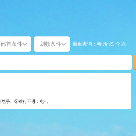
善
洽
炫
怜
痤
最近查询：
具然乎。②难行不进：屯~。