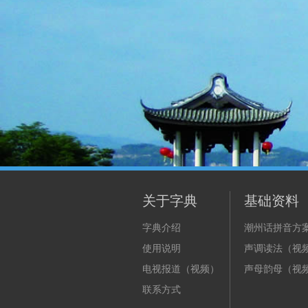
关于字典
基础资料
字典介绍
潮州话拼音方
使用说明
声调读法（视
电视报道（视频）
声母韵母（视
联系方式