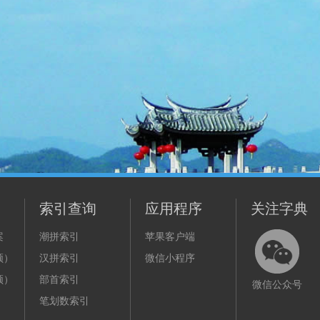
索引查询
应用程序
关注字典
案
潮拼索引
苹果客户端
频）
汉拼索引
微信小程序
频）
部首索引
微信公众号
笔划数索引