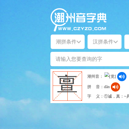
亶
潮州音：
拼 音：
dǎn
字 义：
①诚，真：~