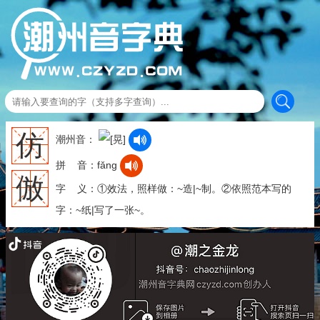
仿
潮州音：
拼 音：fǎng
倣
字 义：①效法，照样做：~造|~制。②依照范本写的
字：~纸|写了一张~。