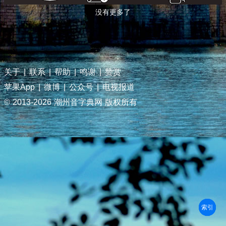
没有更多了
关于
|
联系
|
帮助
|
鸣谢
|
赞赏
苹果App
|
微博
|
公众号
|
电视报道
© 2013-
2026 潮州音字典网 版权所有
部首
笔划
拼音
潮拼