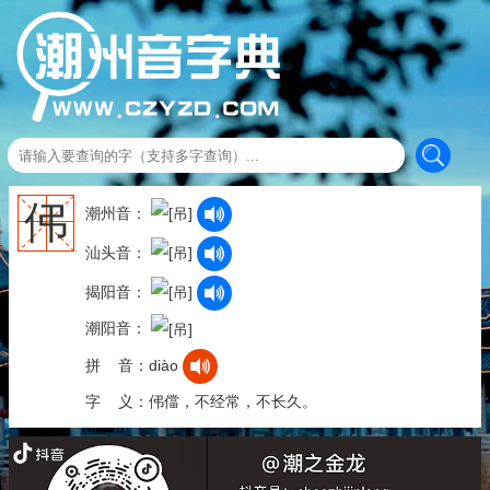
伄
潮州音：
汕头音：
揭阳音：
潮阳音：
拼 音：diào
字 义：伄儅，不经常，不长久。