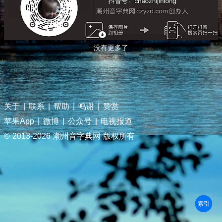
没有更多了
关于
|
联系
|
帮助
|
鸣谢
|
赞赏
苹果App
|
微博
|
公众号
|
电视报道
© 2013-
2026 潮州音字典网 版权所有
部首
笔划
拼音
潮拼