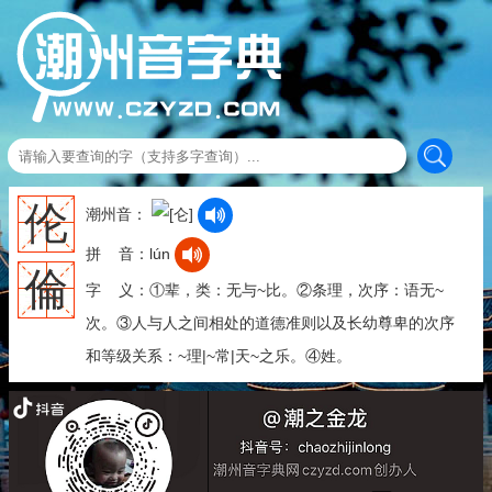
伦
潮州音：
拼 音：lún
倫
字 义：①辈，类：无与~比。②条理，次序：语无~
次。③人与人之间相处的道德准则以及长幼尊卑的次序
和等级关系：~理|~常|天~之乐。④姓。