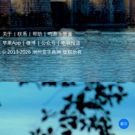
关于
|
联系
|
帮助
|
鸣谢
|
赞赏
苹果App
|
微博
|
公众号
|
电视报道
© 2013-
2026 潮州音字典网 版权所有
部首
笔划
拼音
潮拼