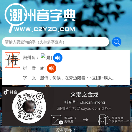
侍
潮州音：
拼 音：shì
字 义：服侍，伺候，在旁边陪着：~立|服~病人。
没有更多了