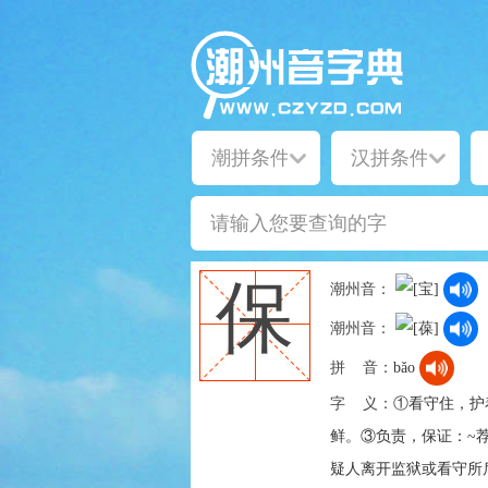
保
潮州音：
潮州音：
拼 音：
bǎo
字 义：
①看守住，护着
鲜。③负责，保证：~荐
疑人离开监狱或看守所后