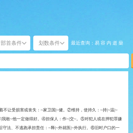
易
容
内
逝
燊
最近查询：
不让受损害或丧失：~家卫国|~健。②维持，使持久：~持|~温|~
|我敢~他一定做得好。④担保人：作~|交~。⑤对犯人或在押犯罪嫌
守法、不逃跑承担责任：~释|~外就医|~外执行。⑥旧时户口的一