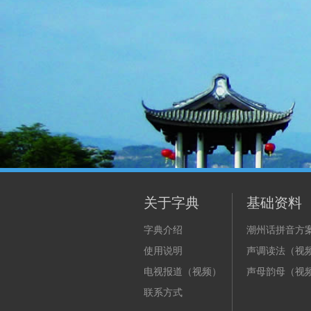
关于字典
基础资料
字典介绍
潮州话拼音方
使用说明
声调读法（视
电视报道（视频）
声母韵母（视
联系方式