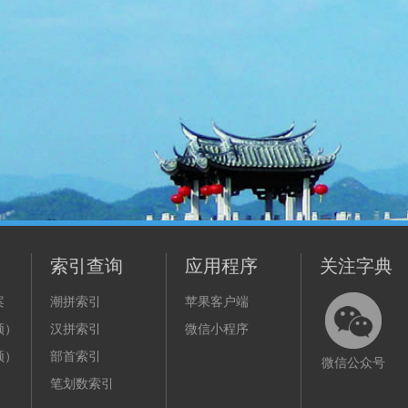
索引查询
应用程序
关注字典
案
潮拼索引
苹果客户端
频）
汉拼索引
微信小程序
频）
部首索引
微信公众号
笔划数索引