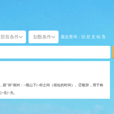
旧
怠
支
铝
吝
最近查询：
，跟“仰”相对：~视山下|~仰之间（很短的时间）。②敬辞，用于称
~念|~允。