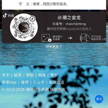
字 义：傈僳，我国少数民族名。
没有更多了
关于
|
联系
|
帮助
|
鸣谢
|
赞赏
苹果App
|
微博
|
公众号
|
电视报道
© 2013-
2026 潮州音字典网 版权所有
部首
笔划
拼音
潮拼