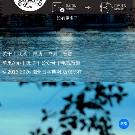
没有更多了
关于
|
联系
|
帮助
|
鸣谢
|
赞赏
苹果App
|
微博
|
公众号
|
电视报道
© 2013-
2026 潮州音字典网 版权所有
部首
笔划
拼音
潮拼