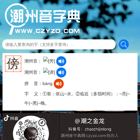
傍
潮州音：
潮州音：
拼 音：bàng
字 义：①靠：依山~水。②临近（多指时间）：~亮|~
午|~黑|~晚。