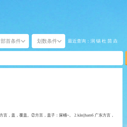
润
锡
杜
茴
垚
最近查询：
am3 ①方言，盖，覆盖。②方言，盖子：屎桶~。 2.kǎn||ham6 广东方言，