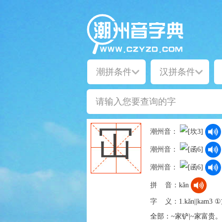
冚
潮州音：
潮州音：
潮州音：
拼 音：
kǎn
字 义：
1.kǎn||k
全部：~家铲|~家富贵。