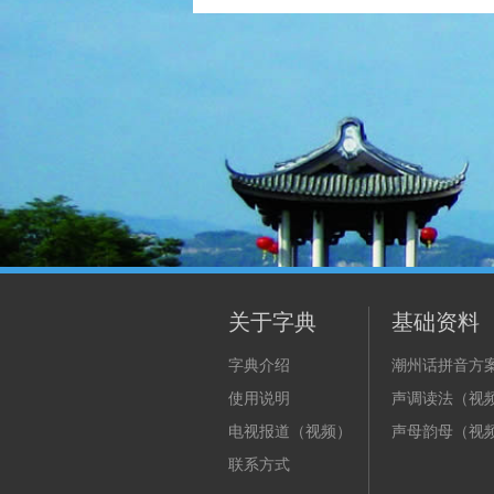
关于字典
基础资料
字典介绍
潮州话拼音方
使用说明
声调读法（视
电视报道（视频）
声母韵母（视
联系方式