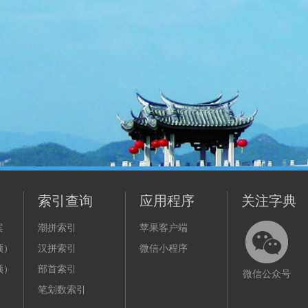
索引查询
应用程序
关注字典
案
潮拼索引
苹果客户端
频）
汉拼索引
微信小程序
频）
部首索引
微信公众号
笔划数索引