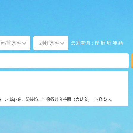
惶
解
垣
沛
纳
最近查询：
）：~炼|~金。②装饰、打扮得过分艳丽（含贬义）：~容|妖~。