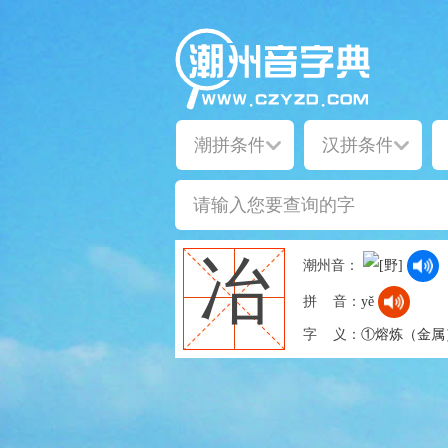
冶
潮州音：
拼 音：
yě
字 义：
①熔炼（金属