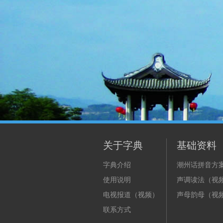
关于字典
基础资料
字典介绍
潮州话拼音方
使用说明
声调读法（视
电视报道（视频）
声母韵母（视
联系方式