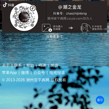
没有更多了
关于
|
联系
|
帮助
|
鸣谢
|
赞赏
苹果App
|
微博
|
公众号
|
电视报道
© 2013-
2026 潮州音字典网 版权所有
部首
笔划
拼音
潮拼