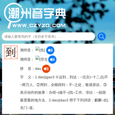
到
潮州音：
潮州音：
拼 音：dào
字 义：1.dào||gao3 ①达到，到达：~北京|~十二点|不
~两万人。②周到，全顾得到：不~之处，敬请原谅。③
表示动作的效果：办得~|做不~|找~工作。④往：~祖国
最需要的地方去。2.dào||dao3 用于下列词语：麒麟~此|
关门~喜。