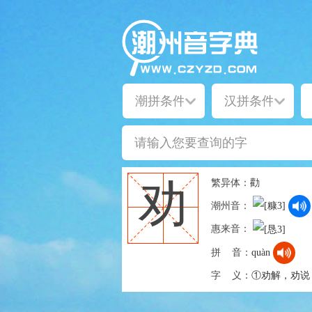
繁异体：
勸
劝
潮州音：
惠来音：
拼 音：
quàn
字 义：
①劝解，劝说