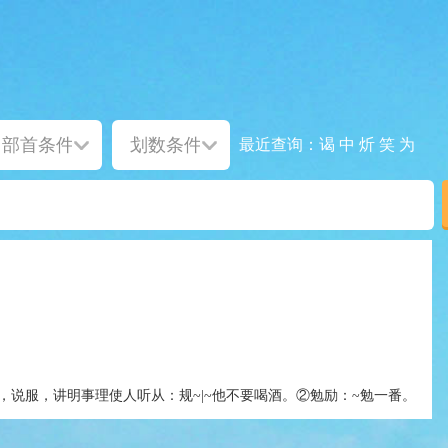
谒
中
炘
笑
为
最近查询：
，说服，讲明事理使人听从：规~|~他不要喝酒。②勉励：~勉一番。