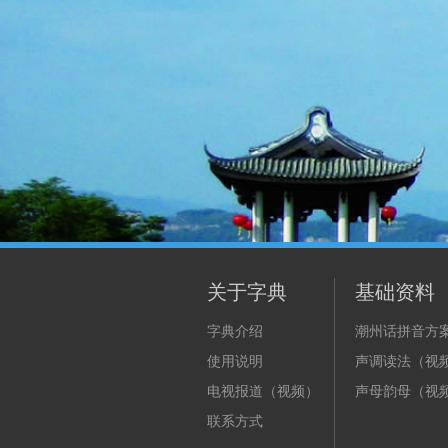
关于字典
基础资料
字典介绍
潮州话拼音方
使用说明
声调读法（视
电视报道（视频）
声母韵母（视
联系方式