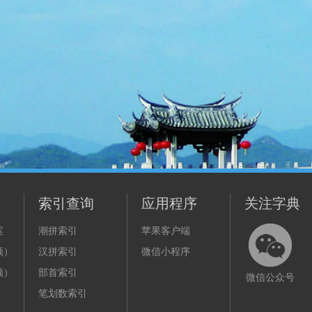
索引查询
应用程序
关注字典
案
潮拼索引
苹果客户端
频）
汉拼索引
微信小程序
频）
部首索引
微信公众号
笔划数索引