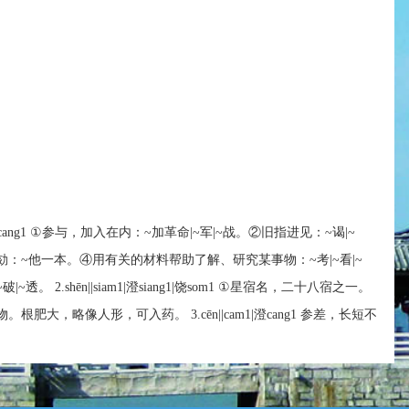
m1|澄cang1 ①参与，加入在内：~加革命|~军|~战。②旧指进见：~谒|~
：~他一本。④用有关的材料帮助了解、研究某事物：~考|~看|~
~透。 2.shēn||siam1|澄siang1|饶som1 ①星宿名，二十八宿之一。
肥大，略像人形，可入药。 3.cēn||cam1|澄cang1 参差，长短不