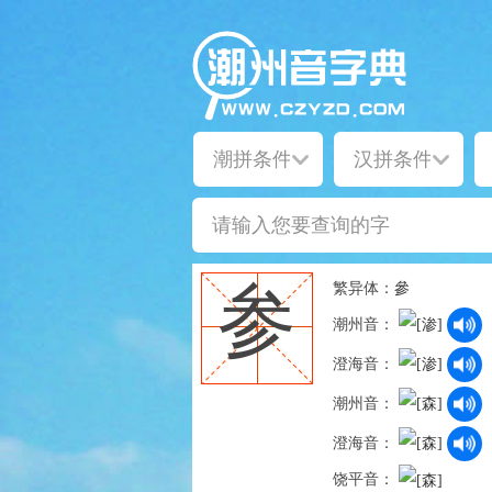
繁异体：
參
参
潮州音：
澄海音：
潮州音：
澄海音：
饶平音：