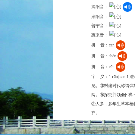
揭阳音：
潮阳音：
普宁音：
惠来音：
拼 音：
cān
拼 音：
shēn
拼 音：
cēn
字 义：
1.cān||ca
见。③封建时代称谓弹劾
阅。⑤探究并领会|~禅|~破|
②人参，多年生草本植物。根
齐。