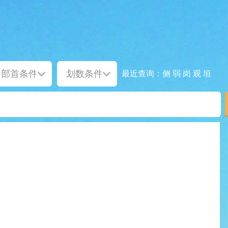
侧
弱
岗
观
垣
最近查询：