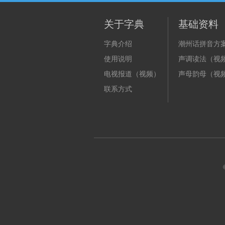
关于字典
基础资料
字典介绍
潮州话拼音方
使用说明
声调读法（视
电视报道（视频）
声母韵母（视
联系方式