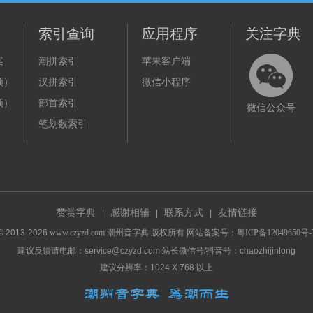
索引查询
应用程序
关注字典
案
潮拼索引
苹果客户端
频）
汉拼索引
微信小程序
频）
部首索引
微信公众号
笔划数索引
赞赏字典
感谢相辅
联系方式
友情链接
|
|
|
© 2013-
2026
www.czyzd.com
潮州音字典
版权所有 网站备案号：
粤ICP备12049650号-
建议反馈请电邮：service@czyzd.com 站长微信号/抖音号：chaozhijinlong
建议分辨率：1024 X 768 以上