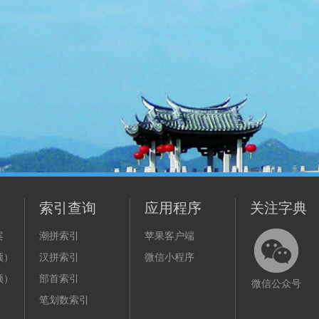
索引查询
应用程序
关注字典
案
潮拼索引
苹果客户端
频）
汉拼索引
微信小程序
频）
部首索引
微信公众号
笔划数索引