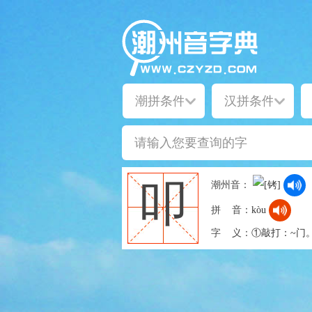
叩
潮州音：
拼 音：
kòu
字 义：
①敲打：~门