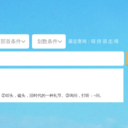
喑
捏
谙
志
得
最近查询：
。②叩头，磕头，旧时代的一种礼节。③询问，打听：~问。