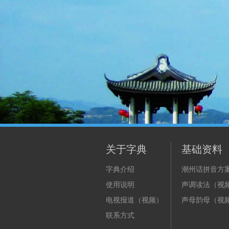
关于字典
基础资料
字典介绍
潮州话拼音方
使用说明
声调读法（视
电视报道（视频）
声母韵母（视
联系方式