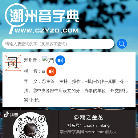
司
潮州音：
拼 音：sī
字 义：①主管，主持，操作：~机|~仪|各~其职|~令|~
法。②中央各部中所设立的分工办事的单位：外交部礼
宾~|~长。