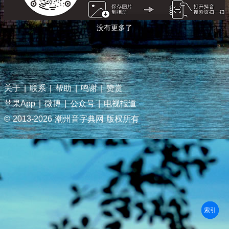
没有更多了
关于
|
联系
|
帮助
|
鸣谢
|
赞赏
苹果App
|
微博
|
公众号
|
电视报道
© 2013-
2026 潮州音字典网 版权所有
部首
笔划
拼音
潮拼