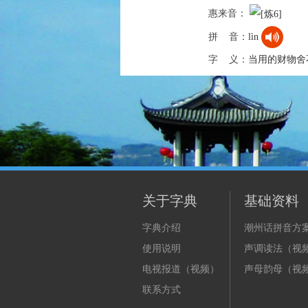
惠来音：
拼 音：
lìn
字 义：
当用的财物舍
关于字典
基础资料
字典介绍
潮州话拼音方
使用说明
声调读法（视
电视报道（视频）
声母韵母（视
联系方式