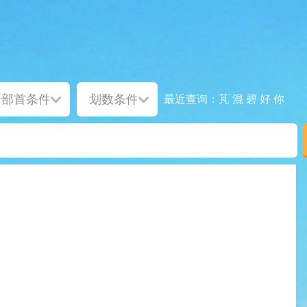
芃
混
碧
好
你
最近查询：