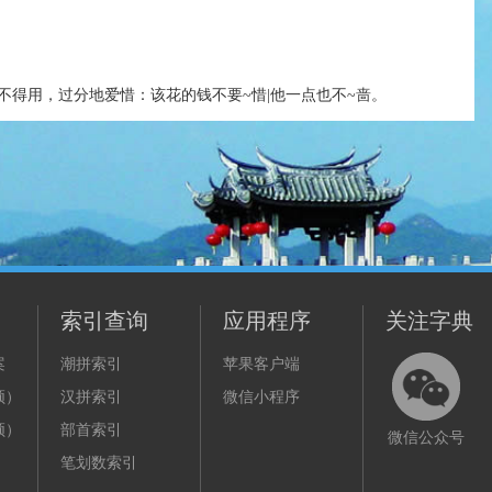
不得用，过分地爱惜：该花的钱不要~惜|他一点也不~啬。
索引查询
应用程序
关注字典
案
潮拼索引
苹果客户端
频）
汉拼索引
微信小程序
频）
部首索引
微信公众号
笔划数索引