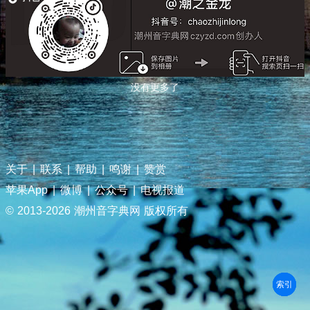
没有更多了
关于
|
联系
|
帮助
|
鸣谢
|
赞赏
苹果App
|
微博
|
公众号
|
电视报道
© 2013-
2026 潮州音字典网 版权所有
部首
笔划
拼音
潮拼