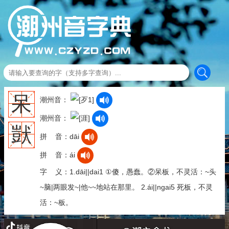
呆
潮州音：
潮州音：
獃
拼 音：dāi
拼 音：ái
字 义：1.dāi||dai1 ①傻，愚蠢。②呆板，不灵活：~头
~脑|两眼发~|他~~地站在那里。 2.ái||ngai5 死板，不灵
活：~板。