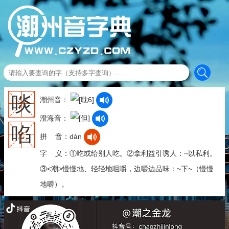
啖
潮州音：
澄海音：
啗
拼 音：dàn
字 义：①吃或给别人吃。②拿利益引诱人：~以私利。
③<潮>慢慢地、轻轻地咀嚼，边嚼边品味：~下~（慢慢
地嚼）。