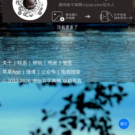
没有更多了
关于
|
联系
|
帮助
|
鸣谢
|
赞赏
苹果App
|
微博
|
公众号
|
电视报道
© 2013-
2026 潮州音字典网 版权所有
部首
笔划
拼音
潮拼