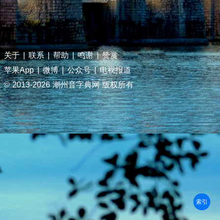
关于
|
联系
|
帮助
|
鸣谢
|
赞赏
苹果App
|
微博
|
公众号
|
电视报道
© 2013-
2026 潮州音字典网 版权所有
部首
笔划
拼音
潮拼