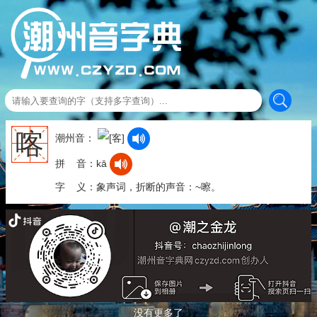
喀
潮州音：
拼 音：kā
字 义：象声词，折断的声音：~嚓。
没有更多了