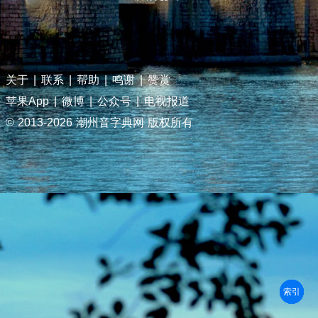
关于
|
联系
|
帮助
|
鸣谢
|
赞赏
苹果App
|
微博
|
公众号
|
电视报道
© 2013-
2026 潮州音字典网 版权所有
部首
笔划
拼音
潮拼