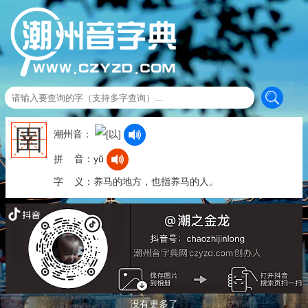
圉
潮州音：
拼 音：yǔ
字 义：养马的地方，也指养马的人。
没有更多了