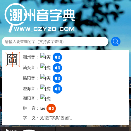
圙
潮州音：
汕头音：
揭阳音：
澄海音：
潮阳音：
拼 音：lüè
字 义：见“圐”字条“圐圙”。