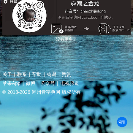
没有更多了
关于
|
联系
|
帮助
|
鸣谢
|
赞赏
苹果App
|
微博
|
公众号
|
电视报道
© 2013-
2026 潮州音字典网 版权所有
部首
笔划
拼音
潮拼