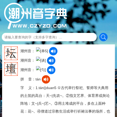
坛
潮州音：
潮州音：
壇
潮州音：
拼 音：tán
字 义：1.tán||duan5 ①古代举行祭祀、誓师等大典用
的土筑的高台：天~|先农~。②指文艺界、体育界或舆论
阵地：文~|兵~|艺~。③用土堆成的平台，多在上面种
花：花~。④僧道过宗教生活或举行祈祷法事的场所，也