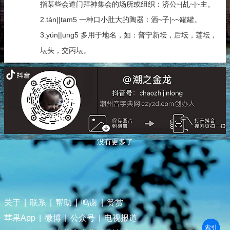
指某些会道门拜神集会的场所或组织：济公~|乩~|~主。
2.tán||tam5 一种口小肚大的陶器：酒~子|~~罐罐。
3.yún||ung5 多用于地名，如：普宁新坛，后坛，莲坛，
坛头，交丙坛。
没有更多了
关于
|
联系
|
帮助
|
鸣谢
|
赞赏
苹果App
|
微博
|
公众号
|
电视报道
部首
笔划
拼音
潮拼