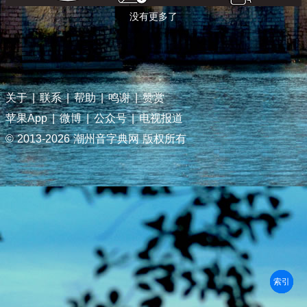
没有更多了
关于
|
联系
|
帮助
|
鸣谢
|
赞赏
苹果App
|
微博
|
公众号
|
电视报道
© 2013-
2026 潮州音字典网 版权所有
部首
笔划
拼音
潮拼