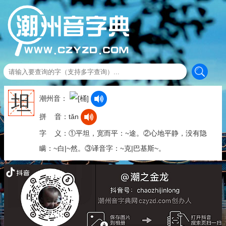
坦
潮州音：
拼 音：tǎn
字 义：①平坦，宽而平：~途。②心地平静，没有隐
瞒：~白|~然。③译音字：~克|巴基斯~。