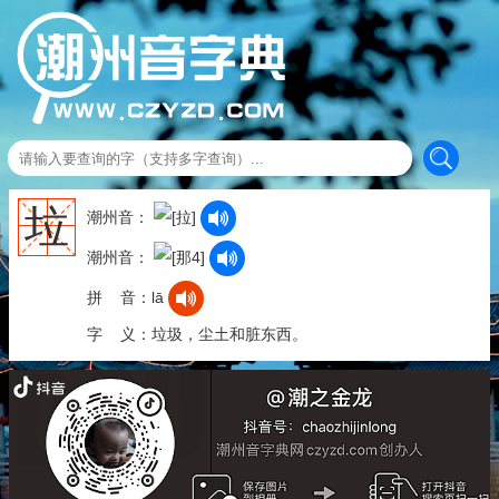
垃
潮州音：
潮州音：
拼 音：lā
字 义：垃圾，尘土和脏东西。