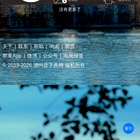
没有更多了
关于
|
联系
|
帮助
|
鸣谢
|
赞赏
苹果App
|
微博
|
公众号
|
电视报道
© 2013-
2026 潮州音字典网 版权所有
部首
笔划
拼音
潮拼