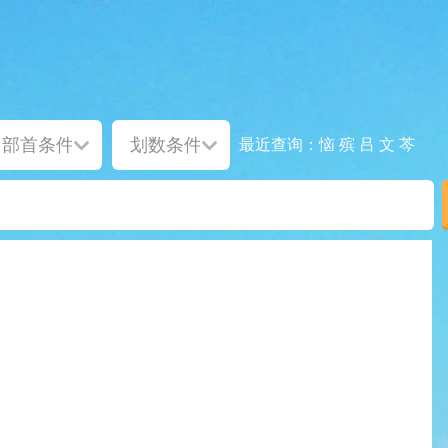
恼
殡
吕
文
芩
最近查询：