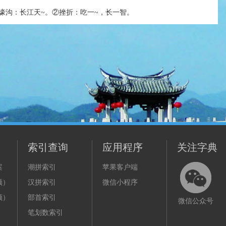
壕沟：长江天~。②挫折：吃一~，长一智。
索引查询
应用程序
关注字典
案
潮拼索引
苹果客户端
频）
汉拼索引
微信小程序
频）
部首索引
微信公众号
笔划数索引