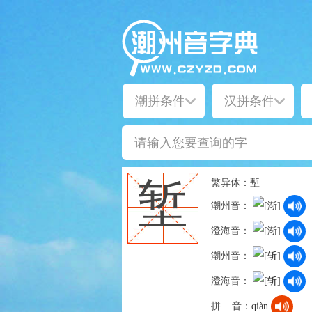
繁异体：
塹
堑
潮州音：
澄海音：
潮州音：
澄海音：
拼 音：
qiàn