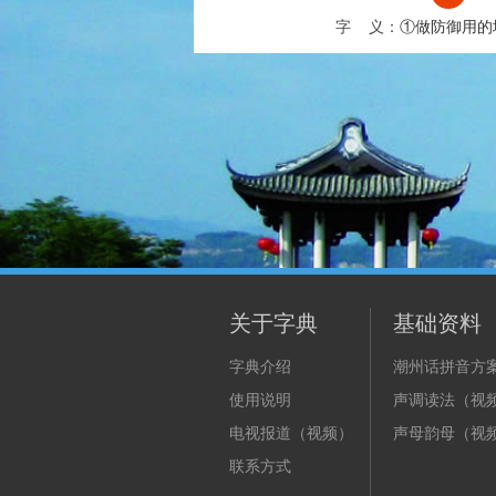
字 义：
①做防御用的
关于字典
基础资料
字典介绍
潮州话拼音方
使用说明
声调读法（视
电视报道（视频）
声母韵母（视
联系方式