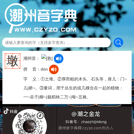
墩
潮州音：
拼 音：dūn
字 义：①土堆。②厚而粗的木头、石头等，座儿：门~
儿|桥~。③量词，用于丛生的或几棵合在一起的植物：
一~谷子|柳~|栽稻秧二万~|每~五株。