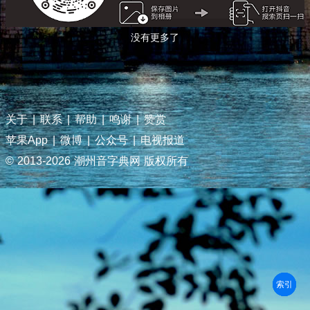
没有更多了
关于
|
联系
|
帮助
|
鸣谢
|
赞赏
苹果App
|
微博
|
公众号
|
电视报道
© 2013-
2026 潮州音字典网 版权所有
部首
笔划
拼音
潮拼