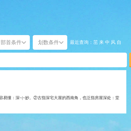
茁
来
中
风
自
最近查询：
容易懂：深~|~妙。②古指深宅大屋的西南角，也泛指房屋深处：堂