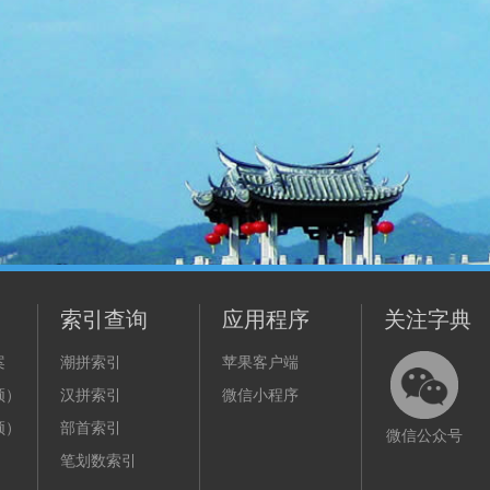
索引查询
应用程序
关注字典
案
潮拼索引
苹果客户端
频）
汉拼索引
微信小程序
频）
部首索引
微信公众号
笔划数索引