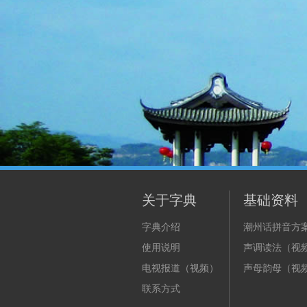
关于字典
基础资料
字典介绍
潮州话拼音方
使用说明
声调读法（视
电视报道（视频）
声母韵母（视
联系方式