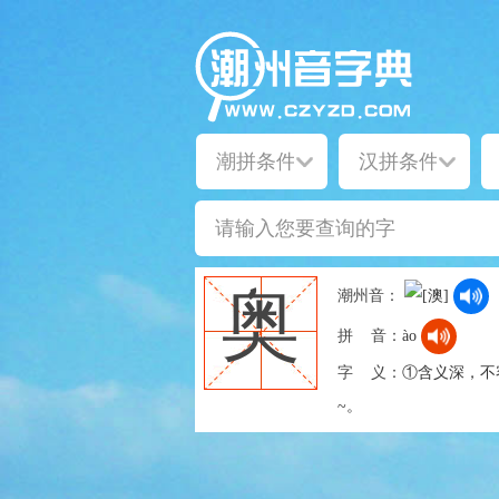
奥
潮州音：
拼 音：
ào
字 义：
①含义深，不
~。