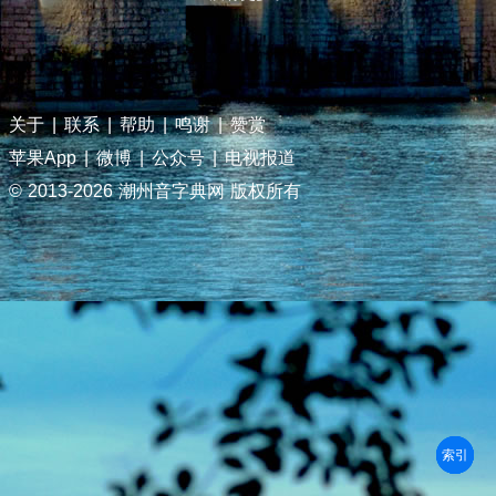
关于
|
联系
|
帮助
|
鸣谢
|
赞赏
苹果App
|
微博
|
公众号
|
电视报道
© 2013-
2026 潮州音字典网 版权所有
部首
笔划
拼音
潮拼