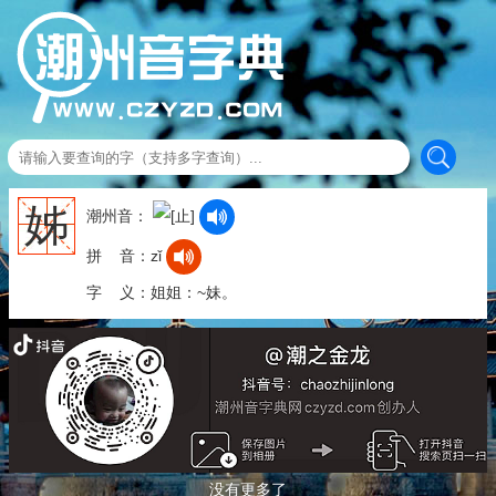
姊
潮州音：
拼 音：zǐ
字 义：姐姐：~妹。
没有更多了