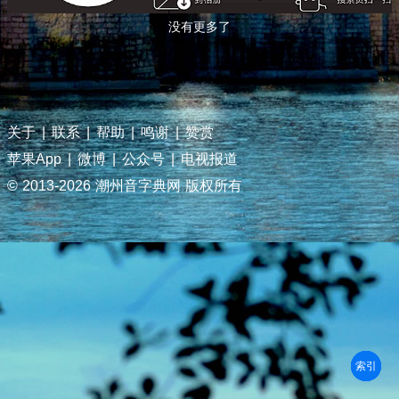
没有更多了
关于
|
联系
|
帮助
|
鸣谢
|
赞赏
苹果App
|
微博
|
公众号
|
电视报道
© 2013-
2026 潮州音字典网 版权所有
部首
笔划
拼音
潮拼