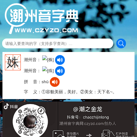
姝
潮州音：
潮州音：
拼 音：shū
字 义：①容貌美丽，美好。②美女：天下名~。