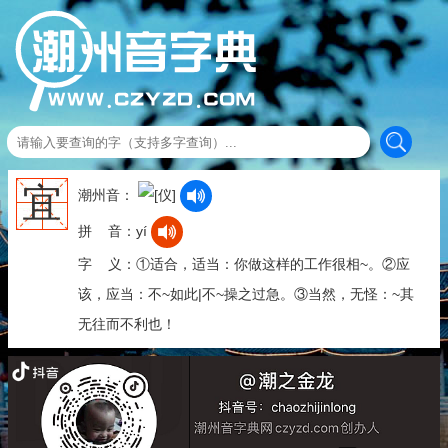
宜
潮州音：
拼 音：yí
字 义：①适合，适当：你做这样的工作很相~。②应
该，应当：不~如此|不~操之过急。③当然，无怪：~其
无往而不利也！