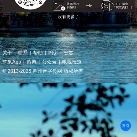
没有更多了
关于
|
联系
|
帮助
|
鸣谢
|
赞赏
苹果App
|
微博
|
公众号
|
电视报道
© 2013-
2026 潮州音字典网 版权所有
部首
笔划
拼音
潮拼