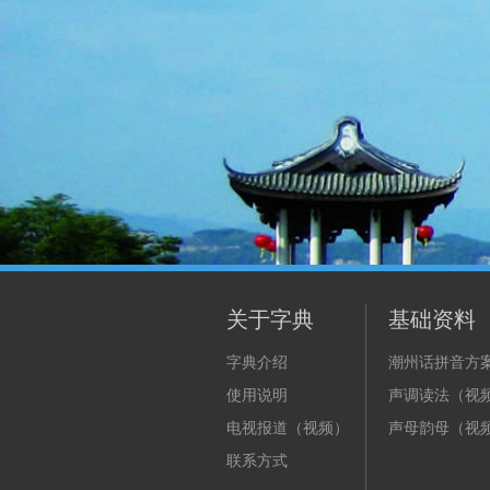
关于字典
基础资料
字典介绍
潮州话拼音方
使用说明
声调读法（视
电视报道（视频）
声母韵母（视
联系方式