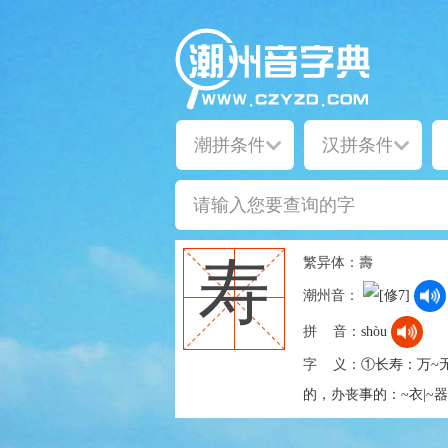
繁异体：
壽
寿
潮州音：
拼 音：
shòu
字 义：
①长寿：万~
的，办丧事的：~衣|~