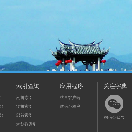
索引查询
应用程序
关注字典
案
潮拼索引
苹果客户端
频）
汉拼索引
微信小程序
频）
部首索引
微信公众号
笔划数索引