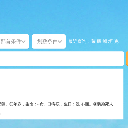
荥
膻
頫
垣
克
最近查询：
无疆。②年岁，生命：~命。③寿辰，生日：祝~|~面。④装殓死人
器。