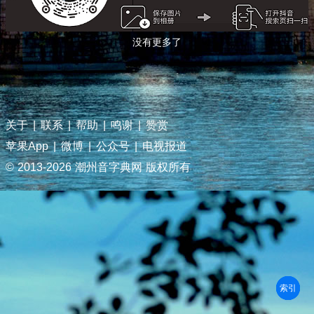
没有更多了
关于
|
联系
|
帮助
|
鸣谢
|
赞赏
苹果App
|
微博
|
公众号
|
电视报道
© 2013-
2026 潮州音字典网 版权所有
部首
笔划
拼音
潮拼