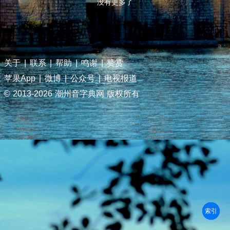
没有更多了
关于
|
联系
|
帮助
|
鸣谢
|
赞赏
苹果App
|
微博
|
公众号
|
电视报道
© 2013-
2026 潮州音字典网 版权所有
部首
笔划
拼音
潮拼