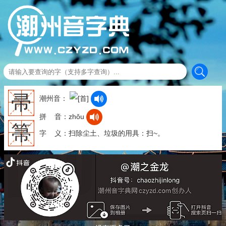
帚
潮州音：
拼 音：zhǒu
箒
字 义：扫除尘土、垃圾的用具：扫~。