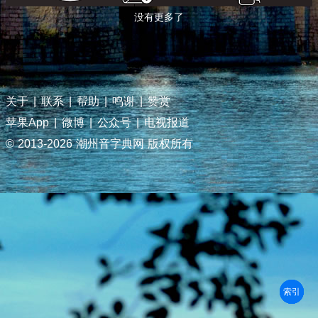
没有更多了
关于
|
联系
|
帮助
|
鸣谢
|
赞赏
苹果App
|
微博
|
公众号
|
电视报道
© 2013-
2026 潮州音字典网 版权所有
部首
笔划
拼音
潮拼