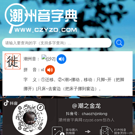
徙
潮州音：
拼 音：xǐ
字 义：①迁移。②<潮>挪动，移动：只脚~开（把脚
挪开）|只床~去窗边（把床子挪到窗边）。