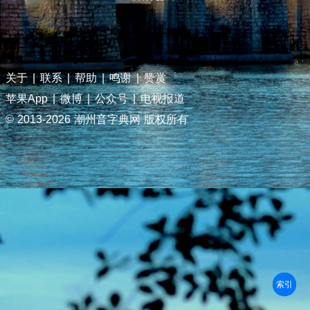
关于
|
联系
|
帮助
|
鸣谢
|
赞赏
苹果App
|
微博
|
公众号
|
电视报道
© 2013-
2026 潮州音字典网 版权所有
部首
笔划
拼音
潮拼