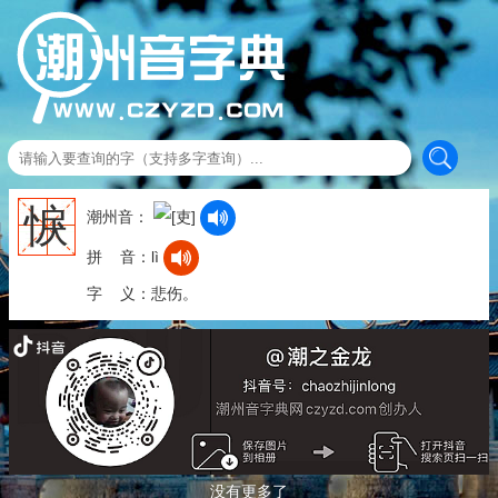
悷
潮州音：
拼 音：lì
字 义：悲伤。
没有更多了