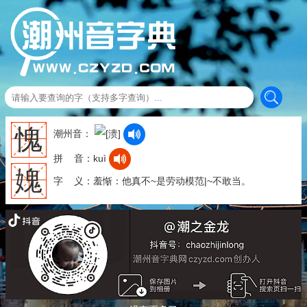
愧
潮州音：
拼 音：kuì
媿
字 义：羞惭：他真不~是劳动模范|~不敢当。