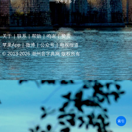
没有更多了
关于
|
联系
|
帮助
|
鸣谢
|
赞赏
苹果App
|
微博
|
公众号
|
电视报道
© 2013-
2026 潮州音字典网 版权所有
部首
笔划
拼音
潮拼