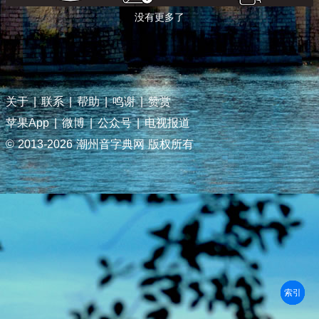
没有更多了
关于
|
联系
|
帮助
|
鸣谢
|
赞赏
苹果App
|
微博
|
公众号
|
电视报道
© 2013-
2026 潮州音字典网 版权所有
部首
笔划
拼音
潮拼