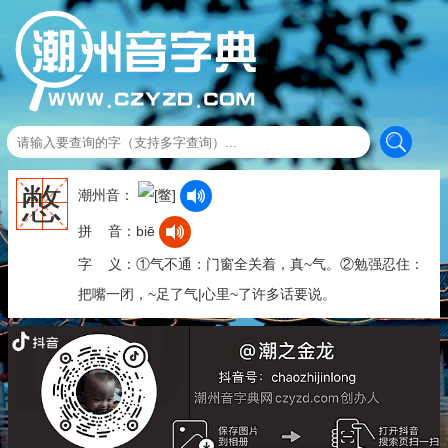
憋
潮州音：
拼 音：biē
字 义：①气不通：门窗全关着，真~气。②勉强忍住：
把嘴一闭，~足了气|心里~了许多话要说。