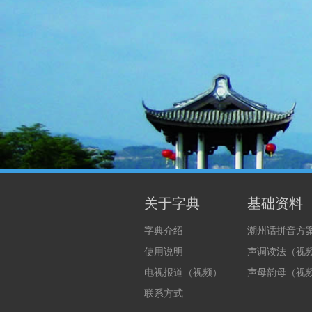
关于字典
基础资料
字典介绍
潮州话拼音方
使用说明
声调读法（视
电视报道（视频）
声母韵母（视
联系方式