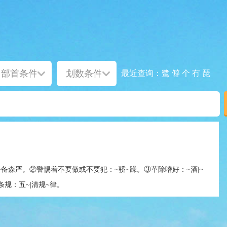
鹭
僻
个
冇
琵
最近查询：
|~备森严。②警惕着不要做或不要犯：~骄~躁。③革除嗜好：~酒|~
规：五~|清规~律。