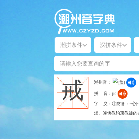
戒
潮州音：
拼 音：
jiè
字 义：
①防备：~心
烟。④佛教约束教徒的条