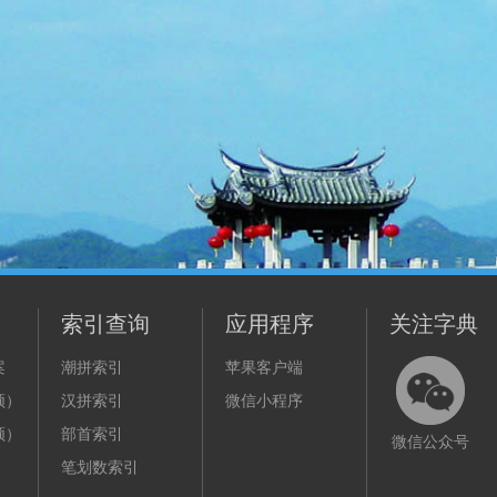
索引查询
应用程序
关注字典
案
潮拼索引
苹果客户端
频）
汉拼索引
微信小程序
频）
部首索引
微信公众号
笔划数索引