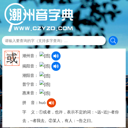
或
潮州音：
揭阳音：
潮阳音：
普宁音：
惠来音：
拼 音：huò
字 义：①或者，也许，表示不定的词：~远~近|~者你
去，~者我去。②某人，有人：~告之曰。