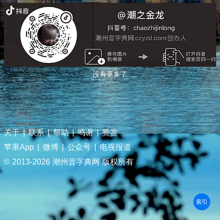
没有更多了
关于
|
联系
|
帮助
|
鸣谢
|
赞赏
苹果App
|
微博
|
公众号
|
电视报道
© 2013-
2026 潮州音字典网 版权所有
部首
笔划
拼音
潮拼