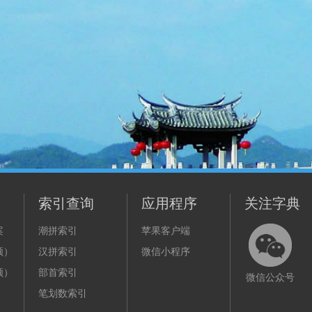
索引查询
应用程序
关注字典
案
潮拼索引
苹果客户端
频）
汉拼索引
微信小程序
频）
部首索引
微信公众号
笔划数索引