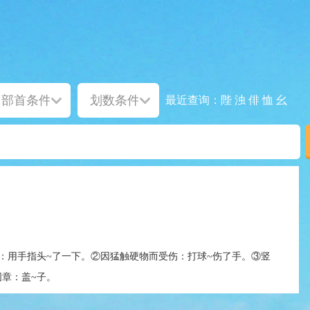
陛
浊
俳
恤
幺
最近查询：
：用手指头~了一下。②因猛触硬物而受伤：打球~伤了手。③竖
图章：盖~子。