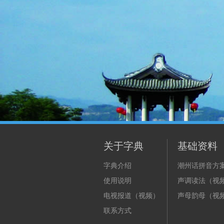
关于字典
基础资料
字典介绍
潮州话拼音方
使用说明
声调读法（视
电视报道（视频）
声母韵母（视
联系方式