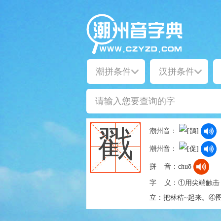
戳
潮州音：
潮州音：
拼 音：
chuō
字 义：
①用尖端触击
立：把秫秸~起来。④