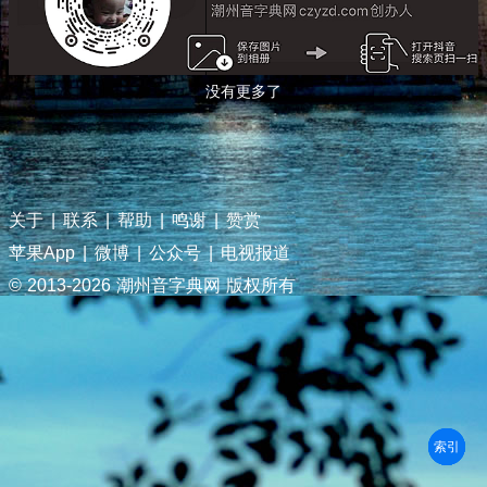
没有更多了
关于
|
联系
|
帮助
|
鸣谢
|
赞赏
苹果App
|
微博
|
公众号
|
电视报道
© 2013-
2026 潮州音字典网 版权所有
部首
笔划
拼音
潮拼