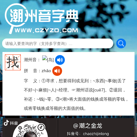
找
潮州音：
拼 音：zhǎo
字 义：①寻求，想要得到或见到：~东西|~事做|丢了
不好~|~麻烦|~人|~经理。☞潮州话说[cuê7]。②退回，
补还：~钱|~零。③<潮>将大面值的钱换成等额的零钱，
或将零钱换成等额的大面值的钱。