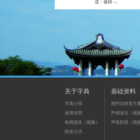
花：柴杮 ~。
关于字典
基础资料
字典介绍
潮州话拼音方
使用说明
声调读法（视
电视报道（视频）
声母韵母（视
联系方式