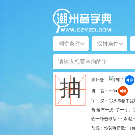
抽
潮州音：
拼 音：
chōu
字 义：
①从事物中提取
价|这布一洗~了一寸
⑥一种击球法：~杀|猛
胡说：你勿听伊散~（你