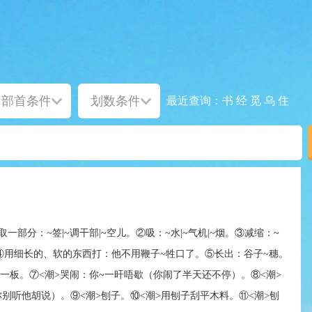
书
经
觅
乌
住
最近查询：
一部分：~签|~调干部|~空儿。②吸：~水|~气机|~烟。③减缩：~
。④用细长的、软的东西打：他不用鞭子~牲口了。⑤长出：谷子~穗。
~一板。⑦<潮>哭闹：你~一旰唔歇（你闹了半天还不停）。⑧<潮>
别听他胡说）。⑨<潮>刨子。⑩<潮>用刨子刮平木料。⑪<潮>刨