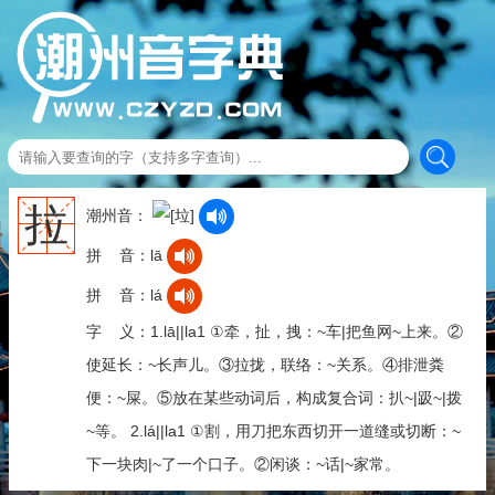
拉
潮州音：
拼 音：lā
拼 音：lá
字 义：1.lā||la1 ①牵，扯，拽：~车|把鱼网~上来。②
使延长：~长声儿。③拉拢，联络：~关系。④排泄粪
便：~屎。⑤放在某些动词后，构成复合词：扒~|趿~|拨
~等。 2.lá||la1 ①割，用刀把东西切开一道缝或切断：~
下一块肉|~了一个口子。②闲谈：~话|~家常。