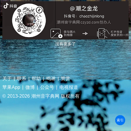
没有更多了
关于
|
联系
|
帮助
|
鸣谢
|
赞赏
苹果App
|
微博
|
公众号
|
电视报道
© 2013-
2026 潮州音字典网 版权所有
部首
笔划
拼音
潮拼