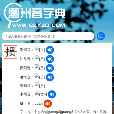
掼
潮州音：
汕头音：
揭阳音：
澄海音：
潮阳音：
潮州音：
拼 音：guàn
字 义：1.guàn||guêng3|guang3 ①<方>掷，扔：往地