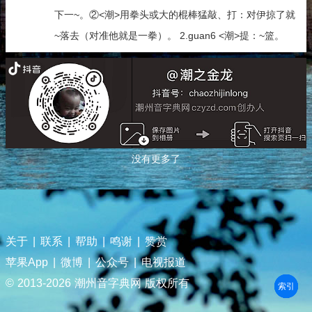
下一~。②<潮>用拳头或大的棍棒猛敲、打：对伊掠了就
~落去（对准他就是一拳）。 2.guan6 <潮>提：~篮。
没有更多了
关于
|
联系
|
帮助
|
鸣谢
|
赞赏
苹果App
|
微博
|
公众号
|
电视报道
© 2013-
2026 潮州音字典网 版权所有
部首
笔划
拼音
潮拼