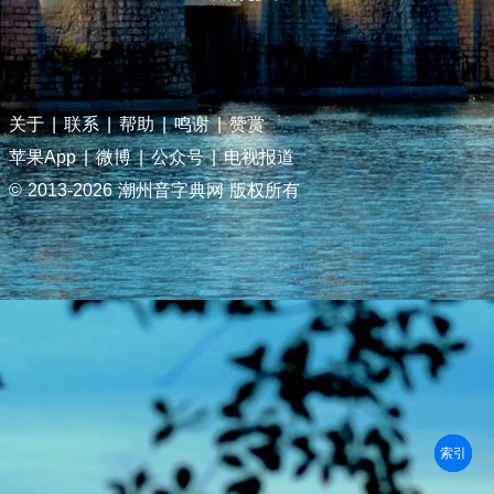
关于
|
联系
|
帮助
|
鸣谢
|
赞赏
苹果App
|
微博
|
公众号
|
电视报道
© 2013-
2026 潮州音字典网 版权所有
部首
笔划
拼音
潮拼