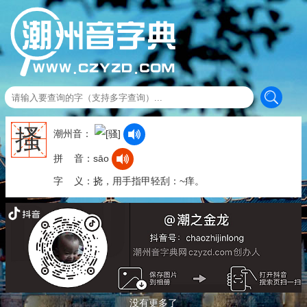
搔
潮州音：
拼 音：sāo
字 义：挠，用手指甲轻刮：~痒。
没有更多了