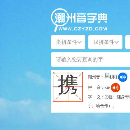
携
潮州音：
拼 音：
xié
字 义：
①提，随身带着
手。喻合作）。