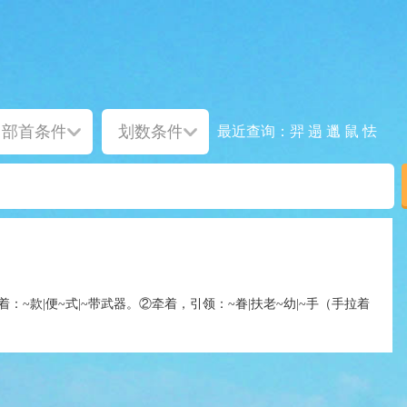
羿
遢
邋
鼠
怯
最近查询：
：~款|便~式|~带武器。②牵着，引领：~眷|扶老~幼|~手（手拉着