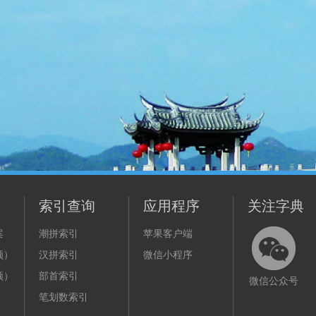
索引查询
应用程序
关注字典
案
潮拼索引
苹果客户端
频）
汉拼索引
微信小程序
频）
部首索引
微信公众号
笔划数索引