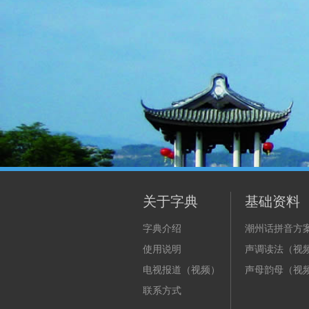
关于字典
基础资料
字典介绍
潮州话拼音方
使用说明
声调读法（视
电视报道（视频）
声母韵母（视
联系方式